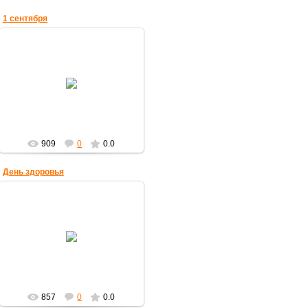
1 сентября
18.11.2010
olgaberd
909
0
0.0
День здоровья
18.11.2010
olgaberd
857
0
0.0