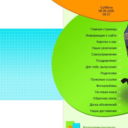
Суббота
08.08.2026
09:17
Главная страница
Информация о сайте
Коротко о нас
Наши увлечения
Самоуправление
Поздравляем!
Для тебя, выпускник!
Родителям
Полезные ссылки
Фотоальбомы
Гостевая книга
Обратная связь
Доска объявлений
Наши достижения
Категории раздела