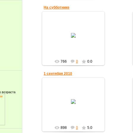
На субботнике
18.11.2010
Субботник на школьном
стадионе.
olgaberd
766
0
0.0
1 сентября 2010
о возраста
03.10.2010
olgaberd
898
0
5.0