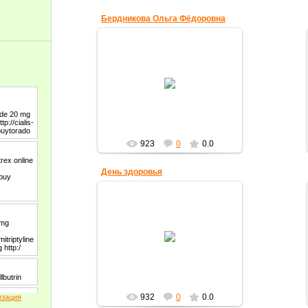
Бердникова Ольга Фёдоровна
18.11.2010
Классный руководитель 11 "А"
класса.
olgaberd
923
0
0.0
День здоровья
18.11.2010
olgaberd
932
0
0.0
изация