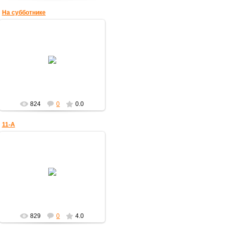
На субботнике
18.11.2010
Субботник на школьном
стадионе.
olgaberd
824
0
0.0
11-А
03.10.2010
1 сентября 2010г.
olgaberd
829
0
4.0